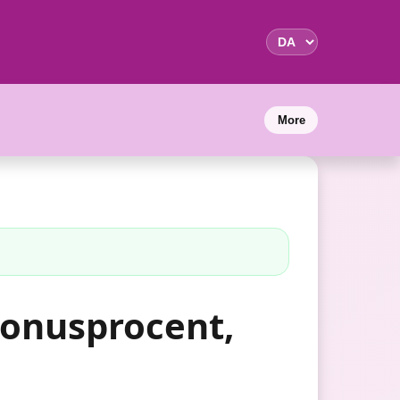
More
onusprocent,