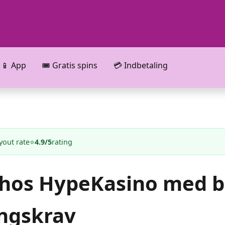
📱 App
🎟️ Gratis spins
💳 Indbetaling
yout rate
⭐
4.9/5
rating
hos HypeKasino med b
ngskrav