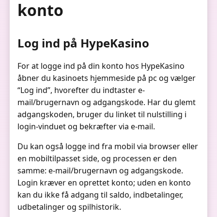
konto
Log ind på HypeKasino
For at logge ind på din konto hos HypeKasino
åbner du kasinoets hjemmeside på pc og vælger
“Log ind”, hvorefter du indtaster e-
mail/brugernavn og adgangskode. Har du glemt
adgangskoden, bruger du linket til nulstilling i
login-vinduet og bekræfter via e-mail.
Du kan også logge ind fra mobil via browser eller
en mobiltilpasset side, og processen er den
samme: e-mail/brugernavn og adgangskode.
Login kræver en oprettet konto; uden en konto
kan du ikke få adgang til saldo, indbetalinger,
udbetalinger og spilhistorik.