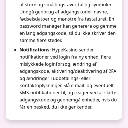
af store og små bogstaver, tal og symboler.
Undgå genbrug af adgangskoder, navne,
fødselsdatoer og mønstre fra tastaturet. En
password manager kan generere og gemme
en lang adgangskode, så du ikke skriver den
samme flere steder.
Notifications:
HypeKasino sender
notifikationer ved login fra ny enhed, flere
mislykkede loginforsøg, ændring af
adgangskode, aktivering/deaktivering af 2FA
og ændringer i udbetalings- eller
kontaktoplysninger. Slå e-mail- og eventuelt
SMS-notifikationer til, og reager ved at skifte
adgangskode og gennemgå enheder, hvis du
får en besked, du ikke genkender.