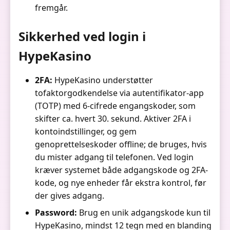
fremgår.
Sikkerhed ved login i
HypeKasino
2FA:
HypeKasino understøtter
tofaktorgodkendelse via autentifikator-app
(TOTP) med 6-cifrede engangskoder, som
skifter ca. hvert 30. sekund. Aktiver 2FA i
kontoindstillinger, og gem
genoprettelseskoder offline; de bruges, hvis
du mister adgang til telefonen. Ved login
kræver systemet både adgangskode og 2FA-
kode, og nye enheder får ekstra kontrol, før
der gives adgang.
Password:
Brug en unik adgangskode kun til
HypeKasino, mindst 12 tegn med en blanding