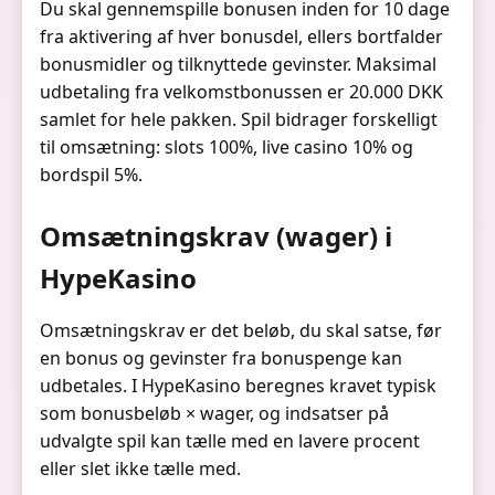
Du skal gennemspille bonusen inden for 10 dage
fra aktivering af hver bonusdel, ellers bortfalder
bonusmidler og tilknyttede gevinster. Maksimal
udbetaling fra velkomstbonussen er 20.000 DKK
samlet for hele pakken. Spil bidrager forskelligt
til omsætning: slots 100%, live casino 10% og
bordspil 5%.
Omsætningskrav (wager) i
HypeKasino
Omsætningskrav er det beløb, du skal satse, før
en bonus og gevinster fra bonuspenge kan
udbetales. I HypeKasino beregnes kravet typisk
som bonusbeløb × wager, og indsatser på
udvalgte spil kan tælle med en lavere procent
eller slet ikke tælle med.