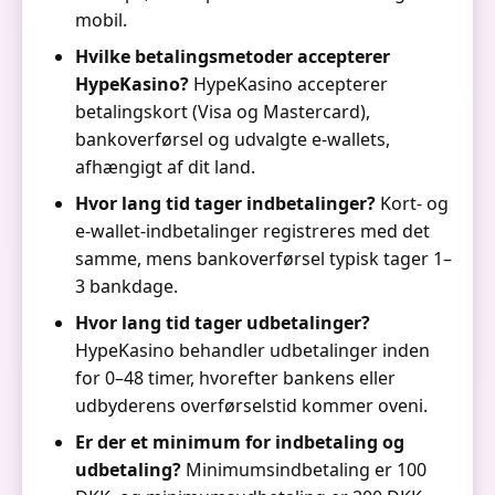
mobil.
Hvilke betalingsmetoder accepterer
HypeKasino?
HypeKasino accepterer
betalingskort (Visa og Mastercard),
bankoverførsel og udvalgte e-wallets,
afhængigt af dit land.
Hvor lang tid tager indbetalinger?
Kort- og
e-wallet-indbetalinger registreres med det
samme, mens bankoverførsel typisk tager 1–
3 bankdage.
Hvor lang tid tager udbetalinger?
HypeKasino behandler udbetalinger inden
for 0–48 timer, hvorefter bankens eller
udbyderens overførselstid kommer oveni.
Er der et minimum for indbetaling og
udbetaling?
Minimumsindbetaling er 100