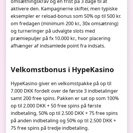
omsætningskrav og en frist på 3 dage til at
aktivere den. Kampagnerne skifter, men typiske
eksempler er reload-bonus som 50% op til 500 kr.
om fredagen (minimum 200 kr., 30x omsætning)
og turneringer på udvalgte slots med
præmiepuljer på fx 10.000 kr., hvor placering
afhænger af indsamlede point fra indsats.
Velkomstbonus i HypeKasino
HypeKasino giver en velkomstpakke på op til
7.000 DKK fordelt over de første 3 indbetalinger
samt 200 free spins. Pakken er sat op som 100%
op til 2.000 DKK + 50 free spins på første
indbetaling, 50% op til 2.500 DKK + 75 free spins
på anden indbetaling og 50% op til 2.500 DKK +
75 free spins på tredje indbetaling.