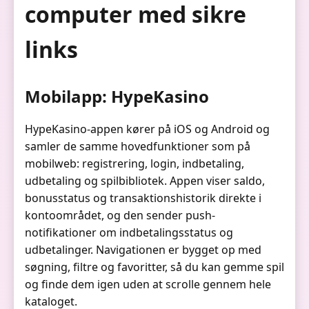
computer med sikre
links
Mobilapp: HypeKasino
HypeKasino-appen kører på iOS og Android og
samler de samme hovedfunktioner som på
mobilweb: registrering, login, indbetaling,
udbetaling og spilbibliotek. Appen viser saldo,
bonusstatus og transaktionshistorik direkte i
kontoområdet, og den sender push-
notifikationer om indbetalingsstatus og
udbetalinger. Navigationen er bygget op med
søgning, filtre og favoritter, så du kan gemme spil
og finde dem igen uden at scrolle gennem hele
kataloget.