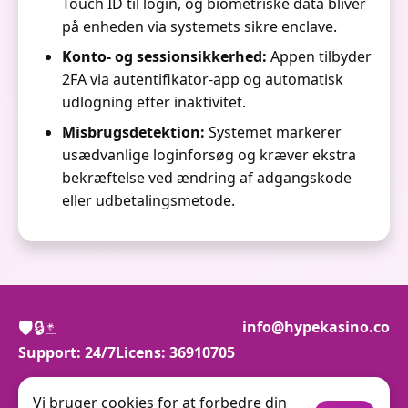
Touch ID til login, og biometriske data bliver
på enheden via systemets sikre enclave.
Konto- og sessionsikkerhed:
Appen tilbyder
2FA via autentifikator-app og automatisk
udlogning efter inaktivitet.
Misbrugsdetektion:
Systemet markerer
usædvanlige loginforsøg og kræver ekstra
bekræftelse ved ændring af adgangskode
eller udbetalingsmetode.
🛡️
🔒
🃏
info@hypekasino.co
Support: 24/7
Licens: 36910705
Spil ansvarligt
Vi bruger cookies for at forbedre din