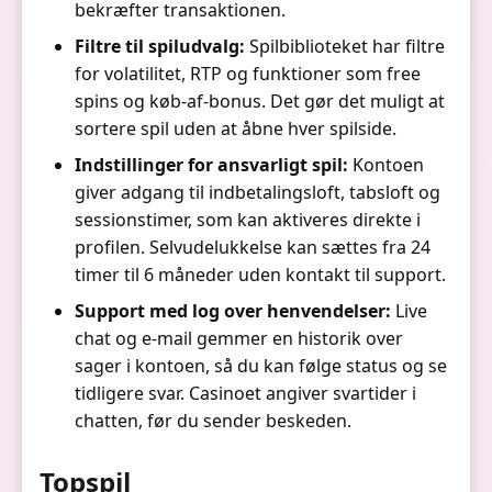
bekræfter transaktionen.
Filtre til spiludvalg:
Spilbiblioteket har filtre
for volatilitet, RTP og funktioner som free
spins og køb-af-bonus. Det gør det muligt at
sortere spil uden at åbne hver spilside.
Indstillinger for ansvarligt spil:
Kontoen
giver adgang til indbetalingsloft, tabsloft og
sessionstimer, som kan aktiveres direkte i
profilen. Selvudelukkelse kan sættes fra 24
timer til 6 måneder uden kontakt til support.
Support med log over henvendelser:
Live
chat og e-mail gemmer en historik over
sager i kontoen, så du kan følge status og se
tidligere svar. Casinoet angiver svartider i
chatten, før du sender beskeden.
Topspil