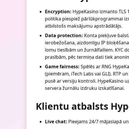
Encryption:
HypeKasino izmanto TLS 1.
politika piespiež pārlūkprogrammai iz
atbilstošs maksājumu apstrādātājs.
Data protection:
Konta piekļuve balst
ierobežošana, aizdomīgu IP bloķēšana, s
lomu tiesībām un žurnālfailiem. KYC 
prasībām, pēc termiņa dati tiek anonimi
Game fairness:
Spēlēs ar RNG HypeKas
(piemēram, iTech Labs vai GLI). RTP un
pusē ar versiju kontroli. HypeKasino 
servera žurnālu izdruku izskatīšanai.
Klientu atbalsts Hy
Live chat:
Pieejams 24/7 mājaslapā un 