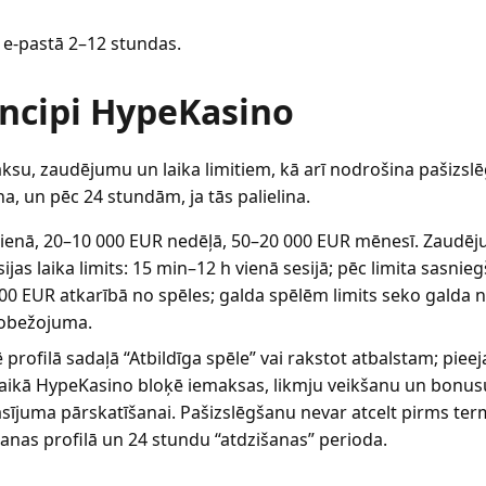
 e-pastā 2–12 stundas.
incipi HypeKasino
ksu, zaudējumu un laika limitiem, kā arī nodrošina pašizsl
a, un pēc 24 stundām, ja tās palielina.
ienā, 20–10 000 EUR nedēļā, 50–20 000 EUR mēnesī. Zaudēju
as laika limits: 15 min–12 h vienā sesijā; pēc limita sasnie
200 EUR atkarībā no spēles; galda spēlēm limits seko galda
erobežojuma.
profilā sadaļā “Atbildīga spēle” vai rakstot atbalstam; pieej
aikā HypeKasino bloķē iemaksas, likmju veikšanu un bonusu
asījuma pārskatīšanai. Pašizslēgšanu nevar atcelt pirms t
anas profilā un 24 stundu “atdzišanas” perioda.