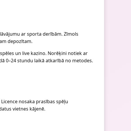
edāvājumu ar sporta derībām. Zīmols
ajam depozītam.
pēles un live kazino. Norēķini notiek ar
dā 0–24 stundu laikā atkarībā no metodes.
. Licence nosaka prasības spēļu
datus vietnes kājenē.