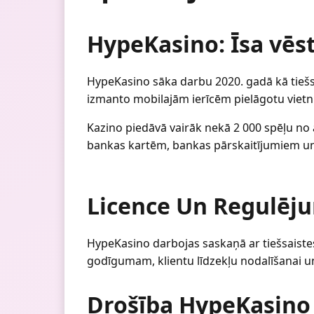
HypeKasino: Īsa vēst
HypeKasino sāka darbu 2020. gadā kā tiešs
izmanto mobilajām ierīcēm pielāgotu vietni
Kazino piedāvā vairāk nekā 2 000 spēļu no 
bankas kartēm, bankas pārskaitījumiem un 
Licence Un Regulēj
HypeKasino darbojas saskaņā ar tiešsaistes
godīgumam, klientu līdzekļu nodalīšanai un
Drošība HypeKasino