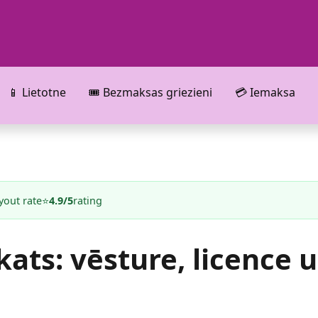
📱 Lietotne
🎟️ Bezmaksas griezieni
💳 Iemaksa
yout rate
⭐
4.9/5
rating
ats: vēsture, licence 