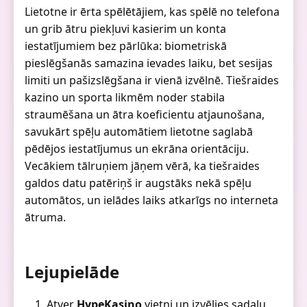
Lietotne ir ērta spēlētājiem, kas spēlē no telefona
un grib ātru piekļuvi kasierim un konta
iestatījumiem bez pārlūka: biometriskā
pieslēgšanās samazina ievades laiku, bet sesijas
limiti un pašizslēgšana ir vienā izvēlnē. Tiešraides
kazino un sporta likmēm noder stabila
straumēšana un ātra koeficientu atjaunošana,
savukārt spēļu automātiem lietotne saglabā
pēdējos iestatījumus un ekrāna orientāciju.
Vecākiem tālruņiem jāņem vērā, ka tiešraides
galdos datu patēriņš ir augstāks nekā spēļu
automātos, un ielādes laiks atkarīgs no interneta
ātruma.
Lejupielāde
Atver
HypeKasino
vietni un izvēlies sadaļu