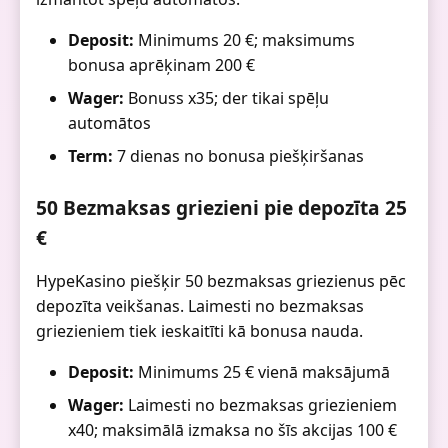
Deposit:
Minimums 20 €; maksimums
bonusa aprēķinam 200 €
Wager:
Bonuss x35; der tikai spēļu
automātos
Term:
7 dienas no bonusa piešķiršanas
50 Bezmaksas griezieni pie depozīta 25
€
HypeKasino piešķir 50 bezmaksas griezienus pēc
depozīta veikšanas. Laimesti no bezmaksas
griezieniem tiek ieskaitīti kā bonusa nauda.
Deposit:
Minimums 25 € vienā maksājumā
Wager:
Laimesti no bezmaksas griezieniem
x40; maksimālā izmaksa no šīs akcijas 100 €