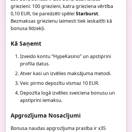
griezieni: 100 griezieni, katra grieziena vērtība
0,10 EUR, tie paredzēti spēlei
Starburst
.
Bezmaksas griezienu laimesti tiek ieskaitīti kā
bonusa līdzekļi.
Kā Saņemt
Izveido kontu “HypeKasino” un apstiprini
profila datus.
Atver kasi un izvēlies maksājuma metodi.
Veic pirmo depozītu vismaz 10 EUR.
Depozīta logā izvēlies sveiciena bonusu un
apstiprini iemaksu.
Apgrozījuma Nosacījumi
Bonusa naudas apgrozījuma prasība ir x35