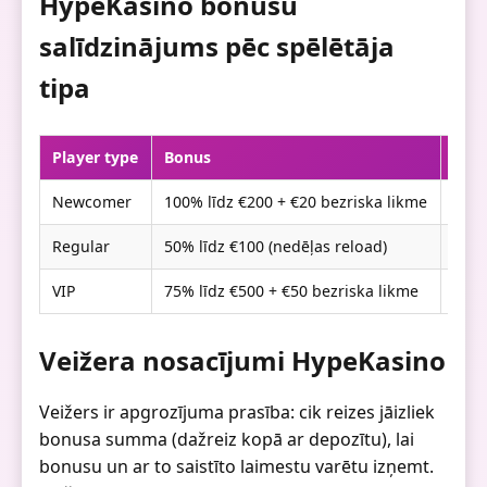
HypeKasino bonusu
salīdzinājums pēc spēlētāja
tipa
Player type
Bonus
Wag
Newcomer
100% līdz €200 + €20 bezriska likme
35x 
Regular
50% līdz €100 (nedēļas reload)
30x 
VIP
75% līdz €500 + €50 bezriska likme
25x 
Veižera nosacījumi HypeKasino
Veižers ir apgrozījuma prasība: cik reizes jāizliek
bonusa summa (dažreiz kopā ar depozītu), lai
bonusu un ar to saistīto laimestu varētu izņemt.