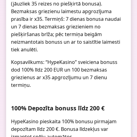
(jāuzliek 35 reizes no piešķirtā bonusa).
Bezmaksas griezienu laimestu apgrozījuma
prasība ir x35. Termiņš: 7 dienas bonusa naudai
un 7 dienas bezmaksas griezieniem no
piešķiršanas brīža; pēc termiņa beigām
neizmantotais bonuss un ar to saistītie laimesti
tiek anulēti.
Kopsavilkums: “HypeKasino” sveiciena bonuss
dod 100% līdz 200 EUR un 100 bezmaksas
griezienus ar x35 apgrozījumu un 7 dienu
termiņu.
100% Depozīta bonuss līdz 200 €
HypeKasino pieskaita 100% bonusu pirmajam
depozītam līdz 200 €. Bonusa līdzekļus var
izmantot spēļu automātos.