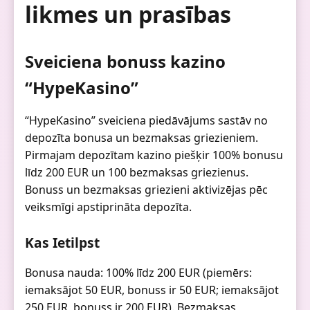
likmes un prasības
Sveiciena bonuss kazino
“HypeKasino”
“HypeKasino” sveiciena piedāvājums sastāv no
depozīta bonusa un bezmaksas griezieniem.
Pirmajam depozītam kazino piešķir 100% bonusu
līdz 200 EUR un 100 bezmaksas griezienus.
Bonuss un bezmaksas griezieni aktivizējas pēc
veiksmīgi apstiprināta depozīta.
Kas Ietilpst
Bonusa nauda: 100% līdz 200 EUR (piemērs:
iemaksājot 50 EUR, bonuss ir 50 EUR; iemaksājot
250 EUR, bonuss ir 200 EUR). Bezmaksas