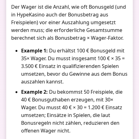
Der Wager ist die Anzahl, wie oft Bonusgeld (und
in HypeKasino auch der Bonusbetrag aus
Freispielen) vor einer Auszahlung umgesetzt
werden muss; die erforderliche Gesamtsumme
berechnet sich als Bonusbetrag × Wager-Faktor.
Example 1:
Du erhältst 100 € Bonusgeld mit
35× Wager. Du musst insgesamt 100 € × 35 =
3.500 € Einsatz in qualifizierenden Spielen
umsetzen, bevor du Gewinne aus dem Bonus
auszahlen kannst.
Example 2:
Du bekommst 50 Freispiele, die
40 € Bonusguthaben erzeugen, mit 30×
Wager. Du musst 40 € × 30 = 1.200 € Einsatz
umsetzen; Einsätze in Spielen, die laut
Bonusregeln nicht zählen, reduzieren den
offenen Wager nicht.