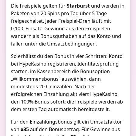
Die Freispiele gelten für
Starburst
und werden in
Paketen von 20 Spins pro Tag über 5 Tage
freigeschaltet. Jeder Freispiel-Dreh läuft mit
0,10 € Einsatz. Gewinne aus den Freispielen
wandern als Bonusguthaben auf das Konto und
fallen unter die Umsatzbedingungen.
So erhältst du den Bonus in vier Schritten: Konto
bei HypeKasino registrieren, Identitätsprüfung
starten, im Kassenbereich die Bonusoption
„Willkommensbonus“ auswählen, dann
mindestens 20 € einzahlen. Nach der
erfolgreichen Einzahlung aktiviert HypeKasino
den 100%-Bonus sofort; die Freispiele werden ab
dem ersten Tag automatisch bereitgestellt.
Für den Einzahlungsbonus gilt ein Umsatzfaktor
von
x35
auf den Bonusbetrag. Für Gewinne aus