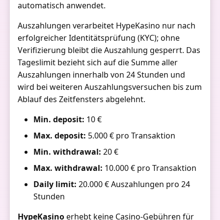
automatisch anwendet.
Auszahlungen verarbeitet HypeKasino nur nach
erfolgreicher Identitätsprüfung (KYC); ohne
Verifizierung bleibt die Auszahlung gesperrt. Das
Tageslimit bezieht sich auf die Summe aller
Auszahlungen innerhalb von 24 Stunden und
wird bei weiteren Auszahlungsversuchen bis zum
Ablauf des Zeitfensters abgelehnt.
Min. deposit:
10 €
Max. deposit:
5.000 € pro Transaktion
Min. withdrawal:
20 €
Max. withdrawal:
10.000 € pro Transaktion
Daily limit:
20.000 € Auszahlungen pro 24
Stunden
HypeKasino
erhebt keine Casino-Gebühren für