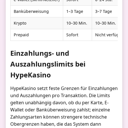
Banküberweisung
1–3 Tage
3–7 Tage
Krypto
10–30 Min.
10–30 Min.
Prepaid
Sofort
Nicht verfügbar
Einzahlungs- und
Auszahlungslimits bei
HypeKasino
HypeKasino setzt feste Grenzen für Einzahlungen
und Auszahlungen pro Transaktion. Die Limits
gelten unabhängig davon, ob du per Karte, E-
Wallet oder Banküberweisung zahlst; einzelne
Zahlungsarten können strengere technische
Obergrenzen haben, die das System dann