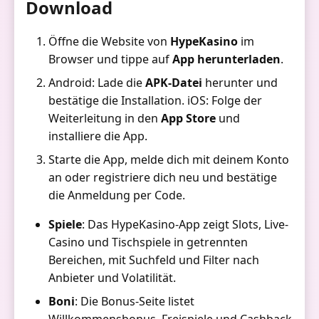
Download
Öffne die Website von
HypeKasino
im
Browser und tippe auf
App herunterladen
.
Android: Lade die
APK-Datei
herunter und
bestätige die Installation. iOS: Folge der
Weiterleitung in den
App Store
und
installiere die App.
Starte die App, melde dich mit deinem Konto
an oder registriere dich neu und bestätige
die Anmeldung per Code.
Spiele
: Das HypeKasino-App zeigt Slots, Live-
Casino und Tischspiele in getrennten
Bereichen, mit Suchfeld und Filter nach
Anbieter und Volatilität.
Boni
: Die Bonus-Seite listet
Willkommensbonus, Freispiele und Cashback