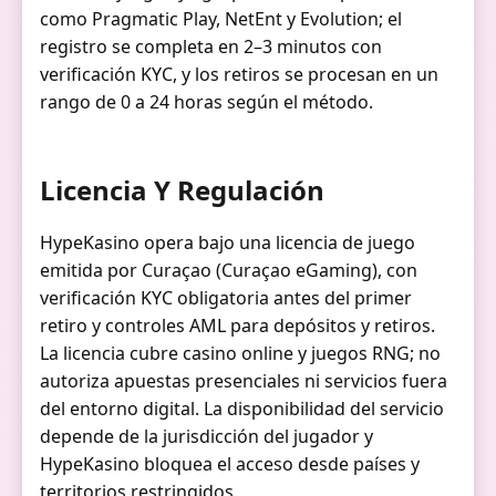
como Pragmatic Play, NetEnt y Evolution; el
registro se completa en 2–3 minutos con
verificación KYC, y los retiros se procesan en un
rango de 0 a 24 horas según el método.
Licencia Y Regulación
HypeKasino opera bajo una licencia de juego
emitida por Curaçao (Curaçao eGaming), con
verificación KYC obligatoria antes del primer
retiro y controles AML para depósitos y retiros.
La licencia cubre casino online y juegos RNG; no
autoriza apuestas presenciales ni servicios fuera
del entorno digital. La disponibilidad del servicio
depende de la jurisdicción del jugador y
HypeKasino bloquea el acceso desde países y
territorios restringidos.