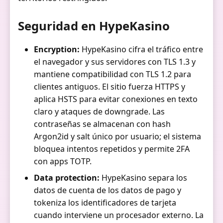
Seguridad en HypeKasino
Encryption:
HypeKasino cifra el tráfico entre
el navegador y sus servidores con TLS 1.3 y
mantiene compatibilidad con TLS 1.2 para
clientes antiguos. El sitio fuerza HTTPS y
aplica HSTS para evitar conexiones en texto
claro y ataques de downgrade. Las
contraseñas se almacenan con hash
Argon2id y salt único por usuario; el sistema
bloquea intentos repetidos y permite 2FA
con apps TOTP.
Data protection:
HypeKasino separa los
datos de cuenta de los datos de pago y
tokeniza los identificadores de tarjeta
cuando interviene un procesador externo. La