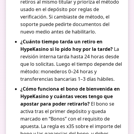
retiros al mismo titular y prioriza el método
usado en el depósito por reglas de
verificación. Si cambiaste de método, el
soporte puede pedirte documentos del
nuevo medio antes de habilitarlo.
¿Cuánto tiempo tarda un retiro en
HypeKasino si lo pido hoy por la tarde?
La
revisión interna tarda hasta 24 horas desde
que lo solicitas. Luego el tiempo depende del
método: monederos 0–24 horas y
transferencias bancarias 1–3 días hábiles.
¿Cómo funciona el bono de bienvenida en
HypeKasino y cuántas veces tengo que
apostar para poder retirarlo?
El bono se
activa tras el primer depósito y queda
marcado en “Bonos” con el requisito de
apuesta. La regla es x35 sobre el importe del
bono y las ganancias del bono, y debes