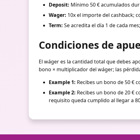
Deposit:
Mínimo 50 € acumulados duran
Wager:
10x el importe del cashback; c
Term:
Se acredita el día 1 de cada mes
Condiciones de apue
El wáger es la cantidad total que debes ap
bono × multiplicador del wáger; las pérdi
Example 1:
Recibes un bono de 50 € con
Example 2:
Recibes un bono de 20 € con
requisito queda cumplido al llegar a 8