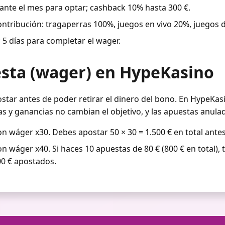
te el mes para optar; cashback 10% hasta 300 €.
ontribución: tragaperras 100%, juegos en vivo 20%, juegos
; 5 días para completar el wager.
sta (wager) en HypeKasino
ostar antes de poder retirar el dinero del bono. En HypeKas
das y ganancias no cambian el objetivo, y las apuestas anu
 wáger x30. Debes apostar 50 × 30 = 1.500 € en total antes 
 wáger x40. Si haces 10 apuestas de 80 € (800 € en total), to
00 € apostados.