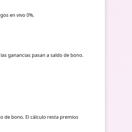
egos en vivo 0%.
y las ganancias pasan a saldo de bono.
o de bono. El cálculo resta premios