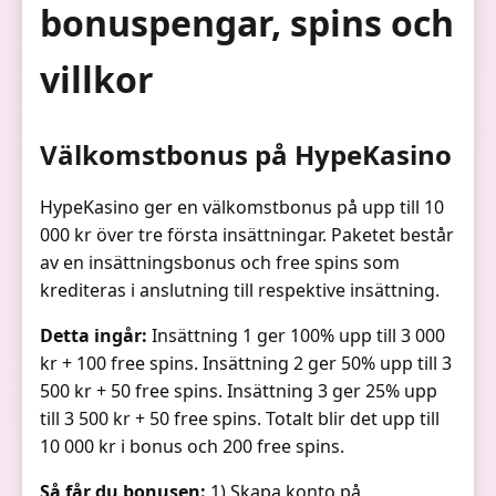
bonuspengar, spins och
villkor
Välkomstbonus på HypeKasino
HypeKasino ger en välkomstbonus på upp till 10
000 kr över tre första insättningar. Paketet består
av en insättningsbonus och free spins som
krediteras i anslutning till respektive insättning.
Detta ingår:
Insättning 1 ger 100% upp till 3 000
kr + 100 free spins. Insättning 2 ger 50% upp till 3
500 kr + 50 free spins. Insättning 3 ger 25% upp
till 3 500 kr + 50 free spins. Totalt blir det upp till
10 000 kr i bonus och 200 free spins.
Så får du bonusen:
1) Skapa konto på