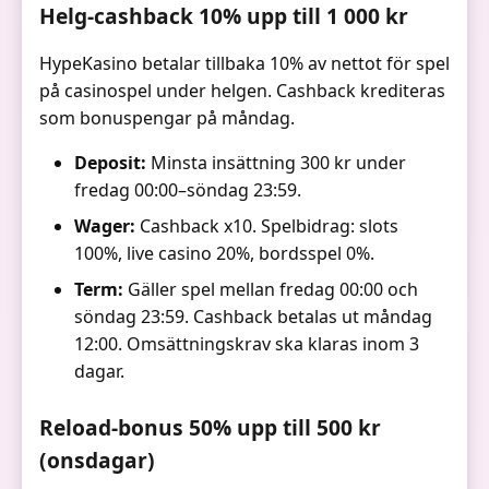
Helg-cashback 10% upp till 1 000 kr
HypeKasino betalar tillbaka 10% av nettot för spel
på casinospel under helgen. Cashback krediteras
som bonuspengar på måndag.
Deposit:
Minsta insättning 300 kr under
fredag 00:00–söndag 23:59.
Wager:
Cashback x10. Spelbidrag: slots
100%, live casino 20%, bordsspel 0%.
Term:
Gäller spel mellan fredag 00:00 och
söndag 23:59. Cashback betalas ut måndag
12:00. Omsättningskrav ska klaras inom 3
dagar.
Reload-bonus 50% upp till 500 kr
(onsdagar)