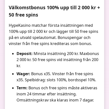
Välkomstbonus 100% upp till 2 000 kr +
50 free spins
HypeKasino matchar första insättningen med
100% upp till 2 000 kr och lägger till 50 free spins
på en utvald spelautomat. Bonuspengar och
vinster från free spins krediteras som bonus.
Deposit:
Minsta insättning 200 kr. Maxbonus
2 000 kr. 50 free spins vid insättning från 200
kr.
Wager:
Bonus x35. Vinster från free spins
x35. Spelbidrag: slots 100%, bordsspel 10%.
Term:
Bonus och free spins måste aktiveras
inom 24 timmar efter insättning.
Omsättningskrav ska klaras inom 7 dagar.