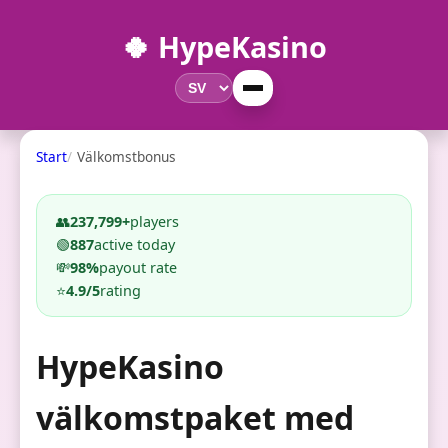
🍀 HypeKasino
Start
Välkomstbonus
👥
237,799+
players
🟢
887
active today
💸
98%
payout rate
⭐
4.9/5
rating
HypeKasino
välkomstpaket med