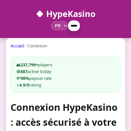
🍀 HypeKasino
Accueil
Connexion
👥
237,799+
players
🟢
887
active today
💸
98%
payout rate
⭐
4.9/5
rating
Connexion HypeKasino
: accès sécurisé à votre