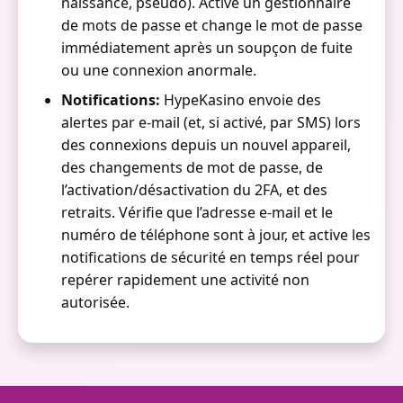
naissance, pseudo). Active un gestionnaire
de mots de passe et change le mot de passe
immédiatement après un soupçon de fuite
ou une connexion anormale.
Notifications:
HypeKasino envoie des
alertes par e‑mail (et, si activé, par SMS) lors
des connexions depuis un nouvel appareil,
des changements de mot de passe, de
l’activation/désactivation du 2FA, et des
retraits. Vérifie que l’adresse e‑mail et le
numéro de téléphone sont à jour, et active les
notifications de sécurité en temps réel pour
repérer rapidement une activité non
autorisée.