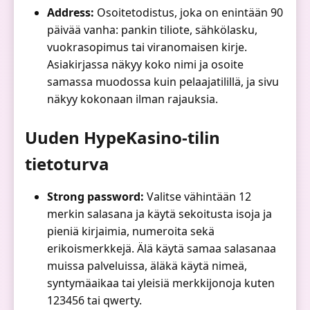
Address:
Osoitetodistus, joka on enintään 90
päivää vanha: pankin tiliote, sähkölasku,
vuokrasopimus tai viranomaisen kirje.
Asiakirjassa näkyy koko nimi ja osoite
samassa muodossa kuin pelaajatilillä, ja sivu
näkyy kokonaan ilman rajauksia.
Uuden HypeKasino-tilin
tietoturva
Strong password:
Valitse vähintään 12
merkin salasana ja käytä sekoitusta isoja ja
pieniä kirjaimia, numeroita sekä
erikoismerkkejä. Älä käytä samaa salasanaa
muissa palveluissa, äläkä käytä nimeä,
syntymäaikaa tai yleisiä merkkijonoja kuten
123456 tai qwerty.