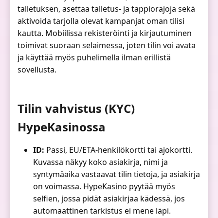
talletuksen, asettaa talletus- ja tappiorajoja sekä
aktivoida tarjolla olevat kampanjat oman tilisi
kautta. Mobiilissa rekisteröinti ja kirjautuminen
toimivat suoraan selaimessa, joten tilin voi avata
ja käyttää myös puhelimella ilman erillistä
sovellusta.
Tilin vahvistus (KYC)
HypeKasinossa
ID:
Passi, EU/ETA-henkilökortti tai ajokortti.
Kuvassa näkyy koko asiakirja, nimi ja
syntymäaika vastaavat tilin tietoja, ja asiakirja
on voimassa. HypeKasino pyytää myös
selfien, jossa pidät asiakirjaa kädessä, jos
automaattinen tarkistus ei mene läpi.