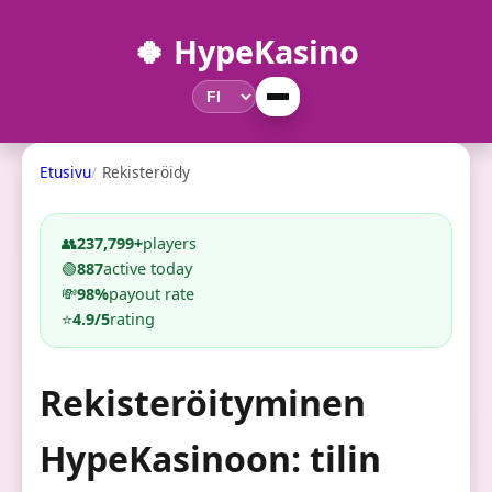
🍀 HypeKasino
Etusivu
Rekisteröidy
👥
237,799+
players
🟢
887
active today
💸
98%
payout rate
⭐
4.9/5
rating
Rekisteröityminen
HypeKasinoon: tilin