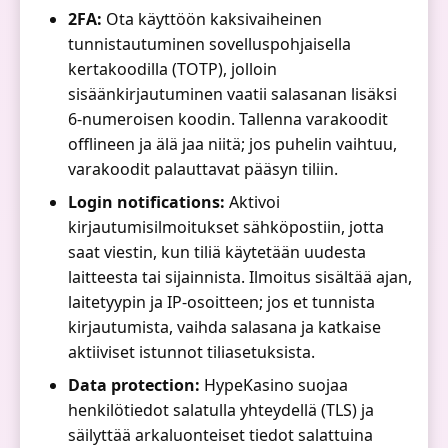
2FA:
Ota käyttöön kaksivaiheinen
tunnistautuminen sovelluspohjaisella
kertakoodilla (TOTP), jolloin
sisäänkirjautuminen vaatii salasanan lisäksi
6-numeroisen koodin. Tallenna varakoodit
offlineen ja älä jaa niitä; jos puhelin vaihtuu,
varakoodit palauttavat pääsyn tiliin.
Login notifications:
Aktivoi
kirjautumisilmoitukset sähköpostiin, jotta
saat viestin, kun tiliä käytetään uudesta
laitteesta tai sijainnista. Ilmoitus sisältää ajan,
laitetyypin ja IP-osoitteen; jos et tunnista
kirjautumista, vaihda salasana ja katkaise
aktiiviset istunnot tiliasetuksista.
Data protection:
HypeKasino suojaa
henkilötiedot salatulla yhteydellä (TLS) ja
säilyttää arkaluonteiset tiedot salattuina